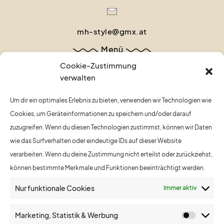
mh-style@gmx.at
Menü
Cookie-Zustimmung
verwalten
Startseite
Um dir ein optimales Erlebnis zu bieten, verwenden wir Technologien wie
Über uns
Cookies, um Geräteinformationen zu speichern und/oder darauf
Leistungen
zuzugreifen. Wenn du diesen Technologien zustimmst, können wir Daten
wie das Surfverhalten oder eindeutige IDs auf dieser Website
Nashi Argan
verarbeiten. Wenn du deine Zustimmung nicht erteilst oder zurückziehst,
können bestimmte Merkmale und Funktionen beeinträchtigt werden.
Nageldesignerin Ivi
Nur funktionale Cookies
Immer aktiv
Blog
Marketing, Statistik & Werbung
Termin vereinbaren
Marketi