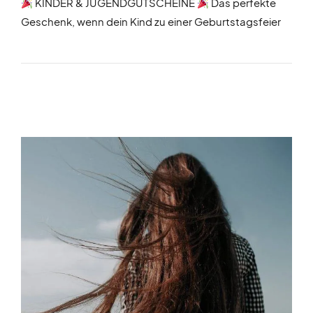
KINDER & JUGENDGUTSCHEINE
Das perfekte
Geschenk, wenn dein Kind zu einer Geburtstagsfeier
eingeladen ist und ihr keine Idee habt was ihr
schenken könntet
Ob für kleine oder große
Kinder, wir haben eine große Auswahl an
verschiedenen Gutscheinvarianten
Soll es
Schminken, eine Frisur, entspanntes Waschen, Nägel
lackieren oder ein Muster einrasieren sein, in unserer
eigenen Kinderlounge werden sich die Kids bestimmt
wie kleine Stars fühlen