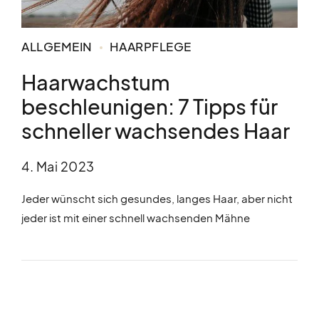
ALLGEMEIN
HAARPFLEGE
Haarwachstum
beschleunigen: 7 Tipps für
schneller wachsendes Haar
4. Mai 2023
Jeder wünscht sich gesundes, langes Haar, aber nicht
jeder ist mit einer schnell wachsenden Mähne
gesegnet. Das Haarwachstum hängt von vielen
Faktoren ab, wie Ernährung, Stress und genetischen
Faktoren. Zum Glück gibt es jedoch einige Schritte, die
du unternehmen kannst, um das Wachstum deiner
Haare zu beschleunigen. In diesem Artikel stellen wir dir