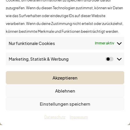
Cookies, um Geräteinformationen zu speichern und/oder darauf
Über uns
zuzugreifen. Wenn du diesen Technologien zustimmst, können wir Daten
wie das Surfverhalten oder eindeutige IDs auf dieser Website
Leistungen
verarbeiten. Wenn du deine Zustimmung nicht erteilst oder zurückziehst,
Nashi Argan
können bestimmte Merkmale und Funktionen beeinträchtigt werden.
Nur funktionale Cookies
Nageldesignerin Ivi
Immer aktiv
Blog
Marketing, Statistik & Werbung
Marketi
Statisti
Termin vereinbaren
&
Akzeptieren
Werbu
Ablehnen
Datenschutz
–
Impressum
Einstellungen speichern
Website made with love by
Stefanie Pirstinger
Datenschutz
Impressum