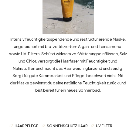
Intensiv feuchtigkeitsspendende und restrukturierende Maske,
angereichert mit bio-zertifiziertem Argan- und Leinsamenöl
sowie UV-Filtern. Schützt wirksam vor Witterungseinflüssen, Salz
und Chlor, versorgt die Haarfaser mit Feuchtigkeit und
Nährstoffen und macht das Haar weich, glänzend und seidig.
Sorgt für gute Kämmbarkeit und Pflege, beschwert nicht. Mit
der Maske gewinnst du deine natürliche Feuchtigkeit zurück und
bist bereit für ein neues Sonnenbad.
HAARPFLEGE
SONNENSCHUTZ HAAR
UV FILTER