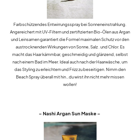
Farbschützendes Entwirrungsspray bei Sonneneinstrahlung.
Angereichert mit UV-Filtern und zertifizierten Bio-Ölen aus Argan
und Leinsamen garantiert die Formel maximalen Schutz vor den
austrocknenden Wirkungen von Sonne, Salz . und Chlor. Es
macht das Haar kämmbar, geschmeidig und glänzend, selbst
nach einem Bad im Meer. Ideal auch nach der Haarwäsche, um
das Styling zu erleichtern und Frizz zu beseitigen. Nimm den
Beach Spray überall mit hin…du wirst ihn nicht mehr missen
wollen!
– Nashi Argan Sun Maske –