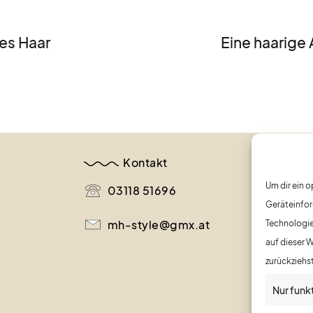
es Haar
Eine haarige 
Kontakt
Um dir ein 
03118 51696
Geräteinfor
mh-style@gmx.at
Technologie
auf dieser 
zurückziehs
Nur funk