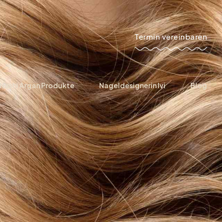
Termin vereinbaren
Nashi Argan Produkte
Nageldesignerin Ivi
Blog