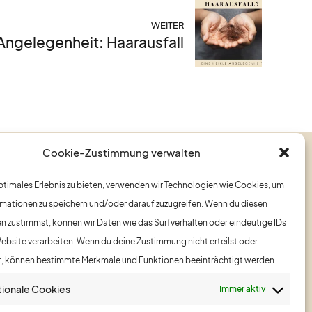
WEITER
Angelegenheit: Haarausfall
Cookie-Zustimmung verwalten
Menü
optimales Erlebnis zu bieten, verwenden wir Technologien wie Cookies, um
Startseite
mationen zu speichern und/oder darauf zuzugreifen. Wenn du diesen
Über uns
n zustimmst, können wir Daten wie das Surfverhalten oder eindeutige IDs
Leistungen
Website verarbeiten. Wenn du deine Zustimmung nicht erteilst oder
Nashi Argan
t, können bestimmte Merkmale und Funktionen beeinträchtigt werden.
Nageldesignerin Ivi
tionale Cookies
Immer aktiv
Blog
Termin vereinbaren